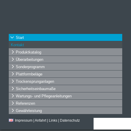
Start
Kontakt
Produktkatalog
Überarbeitungen
Sonderprogramm
Plattformbeläge
Trockensprunganlagen
Sicherheitseinbaumaße
Wartungs- und Pflegeanleitungen
Referenzen
Gewährleistung
Impressum
|
Anfahrt
|
Links
|
Datenschutz